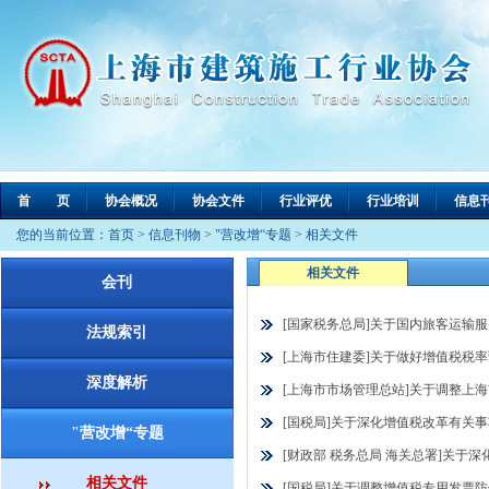
首 页
协会概况
协会文件
行业评优
行业培训
信息
您的当前位置：
首页
>
信息刊物
>
"营改增“专题
>
相关文件
相关文件
会刊
[国家税务总局]关于国内旅客运输服务
法规索引
[上海市住建委]关于做好增值税税率调
深度解析
[上海市市场管理总站]关于调整上海市
[国税局]关于深化增值税改革有关事项
"营改增“专题
[财政部 税务总局 海关总署]关于深化
相关文件
[国税局]关于调整增值税专用发票防伪