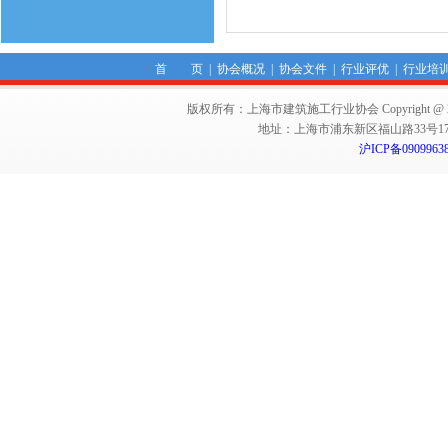
首 页
|
协会概况
|
协会文件
|
行业评优
|
行业培
版权所有：上海市建筑施工行业协会 Copyright @ 2011-2012,Sha
地址：上海市浦东新区福山路33号17楼 邮编：
沪ICP备0909963