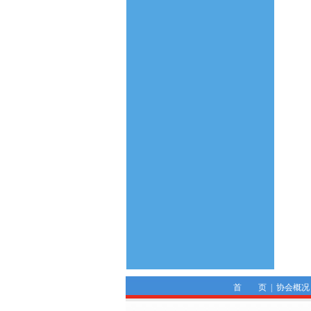
首 页
|
协会概况