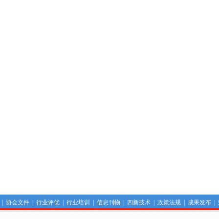
|
协会文件
|
行业评优
|
行业培训
|
信息刊物
|
四新技术
|
政策法规
|
成果发布
|