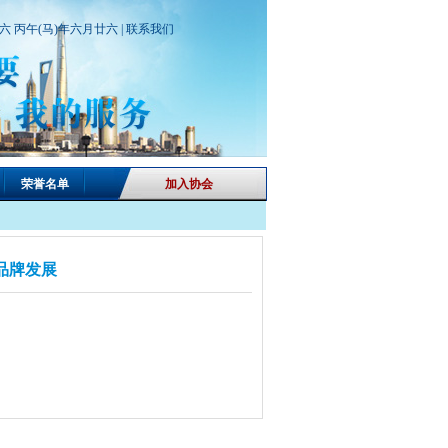
期六 丙午(马)年六月廿六 |
联系我们
荣誉名单
加入协会
品牌发展