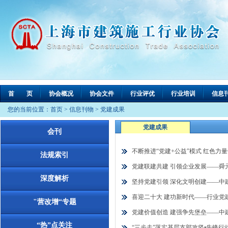
首 页
协会概况
协会文件
行业评优
行业培训
信息
您的当前位置：
首页
>
信息刊物
>
党建成果
党建成果
会刊
不断推进“党建+公益”模式 红色力
法规索引
党建联建共建 引领企业发展——舜
深度解析
坚持党建引领 深化文明创建——中
喜迎二十大 建功新时代——行业党
"营改增“专题
党建价值创造 建强争先堡垒——中
“热”点关注
“三步走”落实基层支部攻坚•先锋行