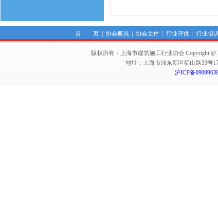
首 页
|
协会概况
|
协会文件
|
行业评优
|
行业培
版权所有：上海市建筑施工行业协会 Copyright @ 2011-2012,Sha
地址：上海市浦东新区福山路33号17楼 邮编：
沪ICP备0909963