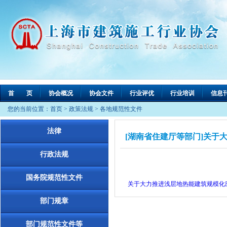
首 页
协会概况
协会文件
行业评优
行业培训
信息
您的当前位置：
首页
>
政策法规
>
各地规范性文件
法律
[湖南省住建厅等部门]关于大
行政法规
国务院规范性文件
关于大力推进浅层地热能建筑规模化
部门规章
部门规范性文件等