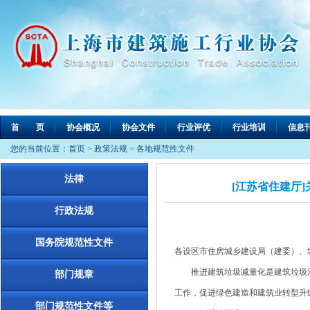
首 页
协会概况
协会文件
行业评优
行业培训
信息
您的当前位置：
首页
>
政策法规
>
各地规范性文件
法律
[江苏省住建厅]
行政法规
国务院规范性文件
各设区市住房城乡建设局（建委）、
推进建筑垃圾减量化是建筑垃圾治
部门规章
工作，促进绿色建造和建筑业转型升
部门规范性文件等