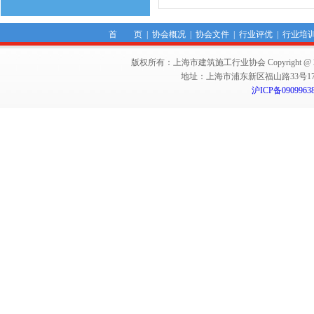
首 页
|
协会概况
|
协会文件
|
行业评优
|
行业培
版权所有：上海市建筑施工行业协会 Copyright @ 2011-2012,Sha
地址：上海市浦东新区福山路33号17楼 邮编：
沪ICP备0909963