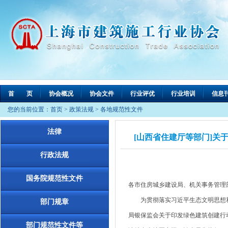
首 页
协会概况
协会文件
行业评优
行业培训
信息
您的当前位置：
首页
>
政策法规
>
各地规范性文件
法律
[山西省住建厅等部门]关于
行政法规
国务院规范性文件
各市住房城乡建设局、机关事务管理
为贯彻落实习近平生态文明思想和
部门规章
局银保监会关于印发绿色建筑创建行动
部门规范性文件等