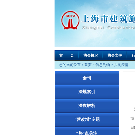
首 页
协会概况
协会文件
您的当前位置：
首页
>
信息刊物
>
共抗疫情
会刊
法规索引
深度解析
近
博
"营改增“专题
目
“热”点关注