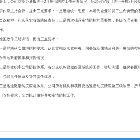
上，公司防疫办通报关于2月疫情防控工作检查情况。纪监部宣读《关于开展3月疫
作泉主持会议，提出三点要求：一是迅速统一思想，本着为企业和员工生命负责的
会议精神，扎实落实各级防疫责任；三是再次强调疫情防控的重要性，各级管理者要
作。
国政作总结讲话，提出三点要求：
是严格落实属地防控要求。认真贯彻落实党中央、国务院及属地政府关于疫情防控
合当地政府摸排和报告情况；
是织密织牢公司防控体系。各分支机构要做好区域统筹工作，密切沟通，确保各区
、包保责任体系及督导责任体系；
是迅速激活防疫应急体系。公司所有机构和项目要迅速启动疫情应急三级响应，所
门管控要求，全力以赴做好各项疫情防控工作。