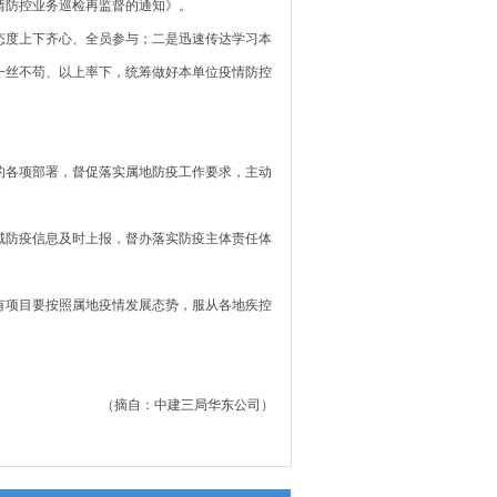
情防控业务巡检再监督的通知》。
态度上下齐心、全员参与；二是迅速传达学习本
一丝不苟、以上率下，统筹做好本单位疫情防控
的各项部署，督促落实属地防疫工作要求，主动
域防疫信息及时上报，督办落实防疫主体责任体
有项目要按照属地疫情发展态势，服从各地疾控
（摘自：中建三局华东公司）