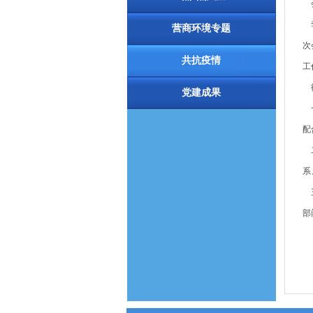
会
李
营商环境专题
次
共抗疫情
工
徐
党建成果
一
配
二
系
三
部