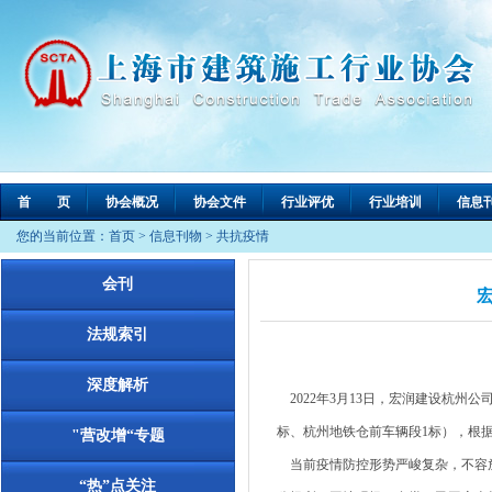
首 页
协会概况
协会文件
行业评优
行业培训
信息
您的当前位置：
首页
>
信息刊物
>
共抗疫情
会刊
法规索引
深度解析
2022年3月13日，宏润建设杭州
标、杭州地铁仓前车辆段1标），根据
"营改增“专题
当前疫情防控形势严峻复杂，不容放
“热”点关注