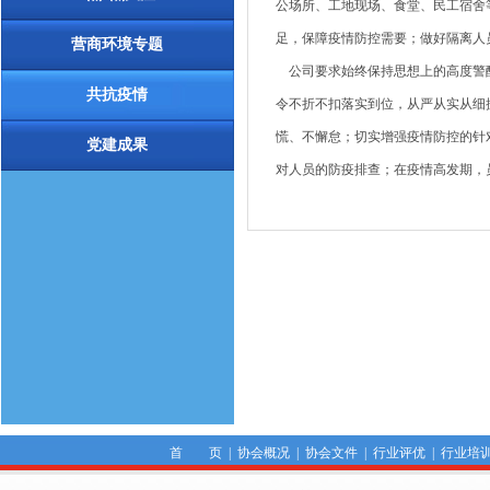
公场所、工地现场、食堂、民工宿舍
足，保障疫情防控需要；做好隔离人
营商环境专题
公司要求始终保持思想上的高度警醒
共抗疫情
令不折不扣落实到位，从严从实从细
慌、不懈怠；切实增强疫情防控的针对
党建成果
对人员的防疫排查；在疫情高发期，
首 页
|
协会概况
|
协会文件
|
行业评优
|
行业培