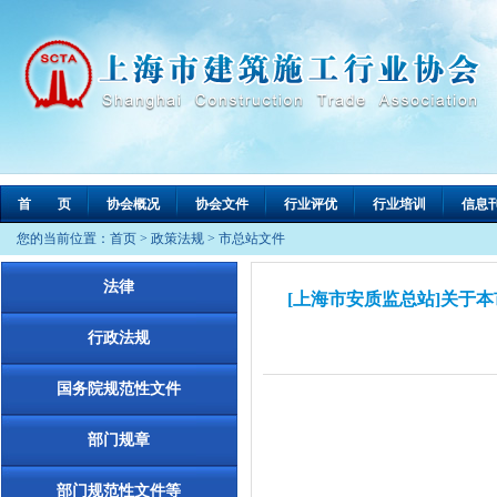
首 页
协会概况
协会文件
行业评优
行业培训
信息
您的当前位置：
首页
>
政策法规
>
市总站文件
法律
[上海市安质监总站]关于
行政法规
国务院规范性文件
部门规章
部门规范性文件等