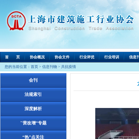
首 页
协会概况
协会文件
行业评优
行业培训
信息
您的当前位置：
首页
>
信息刊物
>
共抗疫情
会刊
法规索引
深度解析
"营改增“专题
“热”点关注