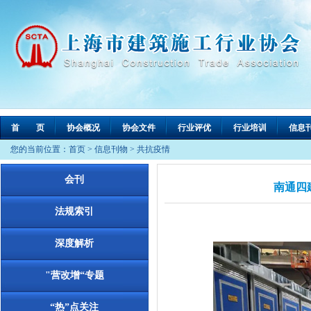
首 页
协会概况
协会文件
行业评优
行业培训
信息
您的当前位置：
首页
>
信息刊物
>
共抗疫情
会刊
南通四
法规索引
深度解析
"营改增“专题
“热”点关注