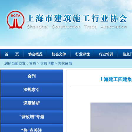
首 页
协会概况
协会文件
行业评优
行业培训
信息
您的当前位置：
首页
>
信息刊物
>
共抗疫情
会刊
上海建工四建集
法规索引
深度解析
"营改增“专题
“热”点关注