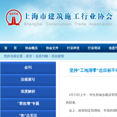
首 页
协会概况
协会文件
行业评优
行业培训
信息
您的当前位置：
首页
>
信息刊物
>
共抗疫情
会刊
坚持“工地清零”总目标
法规索引
深度解析
4月23日上午，市住房城乡建设管
再部署。
"营改增“专题
会上，政策制定协调组、市场协调联
“热”点关注