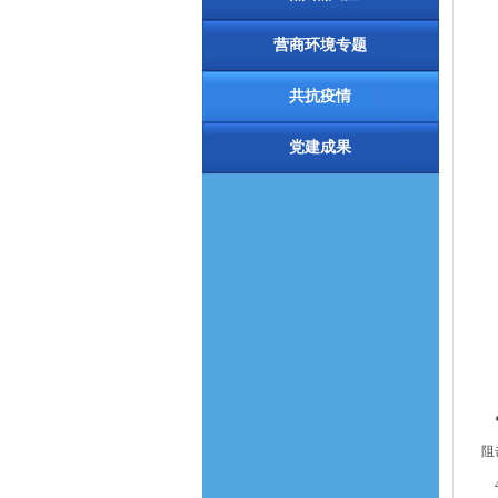
营商环境专题
共抗疫情
党建成果
●
阻
4