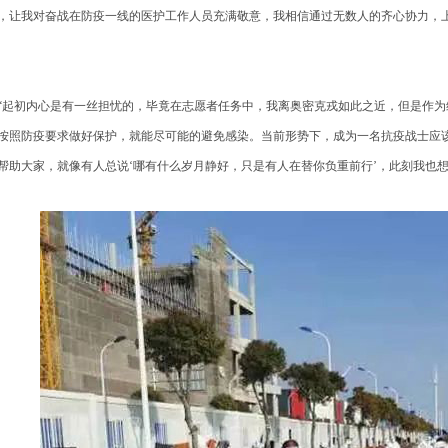
，让我对奋战在防疫一线的医护工作人员充满敬意，我相信通过无数人的齐心协力，上
起初内心是有一丝担忧的，毕竟在志愿者任务中，我离奥密克戎如此之近，但是作为
按照防疫要求做好保护，就能尽可能的避免感染。当前形势下，成为一名抗疫战士应
帮助大家，就像有人总说‘哪有什么岁月静好，只是有人在替你负重前行’，此刻我也想