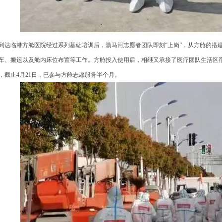
达临港方舱医院经过系列基础培训后，泐马河志愿者团队即刻“上岗”，从方舱的搭
车、搬运以及舱内床位布置等工作。方舱投入使用后，相继又承接了医疗团队生活区
，截止4月21日，已参与方舱志愿服务半个月。