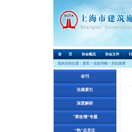
首 页
协会概况
协会文件
您的当前位置：
首页
>
信息刊物
>
共抗疫情
会刊
法规索引
深度解析
"营改增“专题
“热”点关注