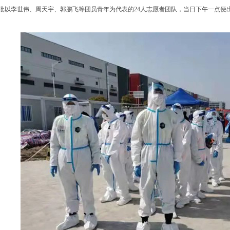
批以李世伟、周天宇、郭鹏飞等团员青年为代表的24人志愿者团队，当日下午一点便