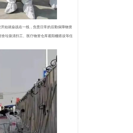
建开始就奋战在一线，负责日常的后勤保障物资
宿舍垃圾清扫工、医疗物资仓库遮阳棚搭设等任