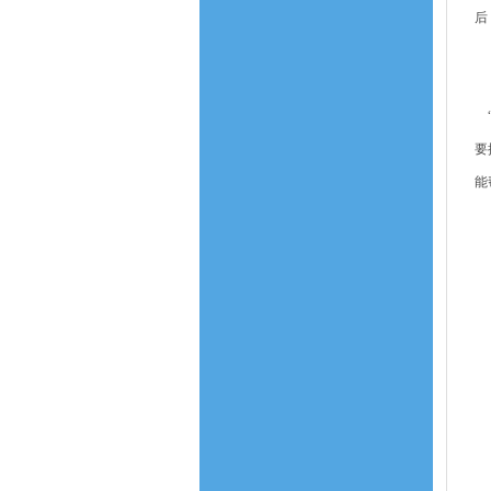
后
“
要
能