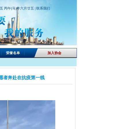
期五 丙午(马)年六月廿五 |
联系我们
荣誉名单
加入协会
志愿者奔赴在抗疫第一线