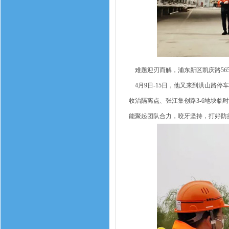
难题迎刃而解，浦东新区凯庆路565
4月9日-15日，他又来到洪山路
收治隔离点、张江集创路3-6地块
能聚起团队合力，咬牙坚持，打好防疫