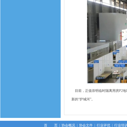
目前，正值崇明临时隔离用房P2地
新的“护城河”。
首 页
|
协会概况
|
协会文件
|
行业评优
|
行业培