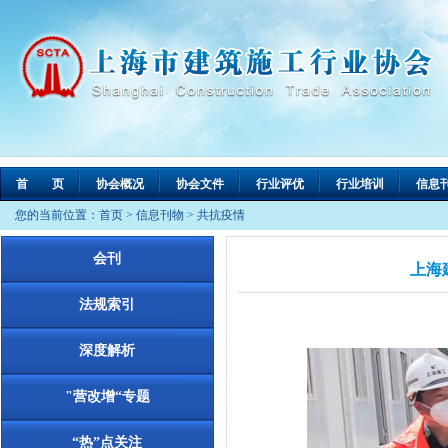
首 页
协会概况
协会文件
行业评优
行业培训
信息
您的当前位置：
首页
>
信息刊物
>
共抗疫情
会刊
上海
法规索引
深度解析
"营改增“专题
“热”点关注