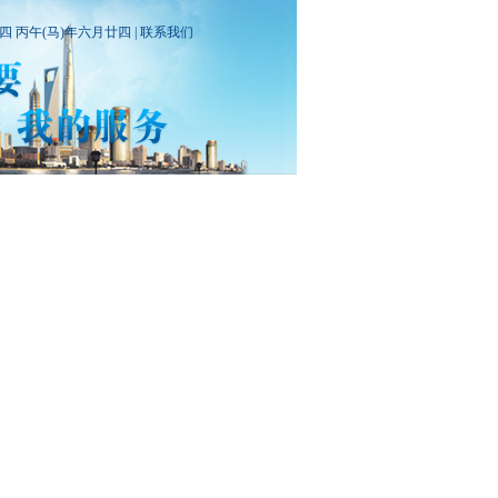
期四 丙午(马)年六月廿四 |
联系我们