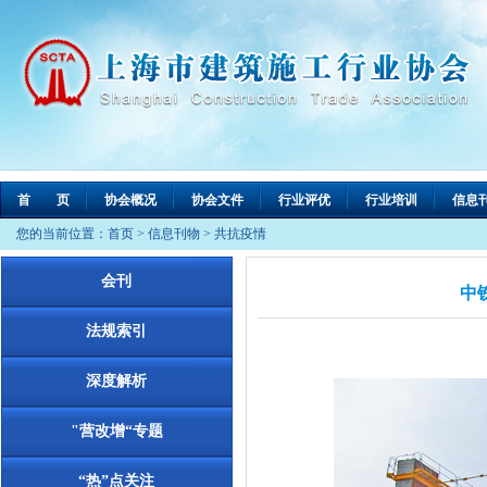
首 页
协会概况
协会文件
行业评优
行业培训
信息
您的当前位置：
首页
>
信息刊物
>
共抗疫情
会刊
中
法规索引
深度解析
"营改增“专题
“热”点关注