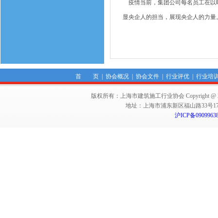
疫情当前，集团公司每名员工在以时
显央企人的担当，展现央企人的力量
首 页
|
协会概况
|
协会文件
|
行业评优
|
行业培
版权所有：上海市建筑施工行业协会 Copyright @ 2011-2012,Sha
地址：上海市浦东新区福山路33号17楼 邮编：
沪ICP备0909963