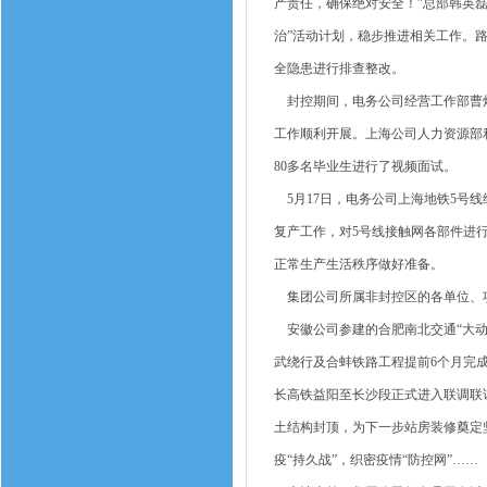
产责任，确保绝对安全！”总部韩英
治”活动计划，稳步推进相关工作。
全隐患进行排查整改。
封控期间，电务公司经营工作部曹炜
工作顺利开展。上海公司人力资源部利
80多名毕业生进行了视频面试。
5月17日，电务公司上海地铁5号
复产工作，对5号线接触网各部件进
正常生产生活秩序做好准备。
集团公司所属非封控区的各单位、项
安徽公司参建的合肥南北交通“大动
武绕行及合蚌铁路工程提前6个月完
长高铁益阳至长沙段正式进入联调联
土结构封顶，为下一步站房装修奠定
疫“持久战”，织密疫情“防控网”……