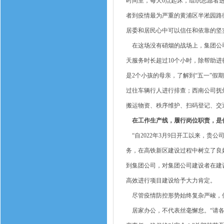
时间里，每天6点起床，组织志愿者
者到疫情最为严重的黄浦区半淞园路
居委和居民心中可以信任和依靠的坚
在这场没有硝烟的战场上，集团公司
天服务时长超过10个小时，除帮助
是2个小孩的母亲，了解到“五一”假
过往车辆行人进行排查；西南公司抚
搬运物资、秩序维护、扫码登记、交通分
在工作生产线，履行岗位职责，是
“自2022年3月9日开工以来，贵
务，在高铁新区建设过程中树立了良
到集团公司，对集团公司建设者在建
高效进行项目建设给予大力肯定。
尽管疫情防控形势始终复杂严峻，但
居家办公，不代表丝毫懈怠。“请各