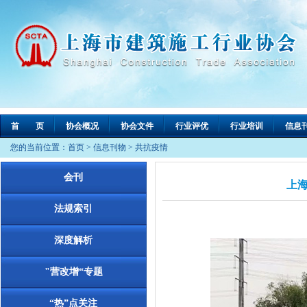
首 页
协会概况
协会文件
行业评优
行业培训
信息
您的当前位置：
首页
>
信息刊物
>
共抗疫情
会刊
上
法规索引
深度解析
"营改增“专题
“热”点关注