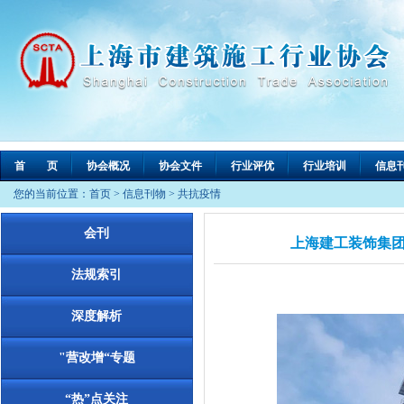
首 页
协会概况
协会文件
行业评优
行业培训
信息
您的当前位置：
首页
>
信息刊物
>
共抗疫情
会刊
上海建工装饰集
法规索引
深度解析
"营改增“专题
“热”点关注