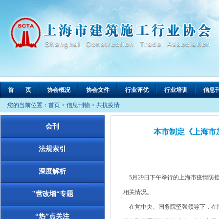
首 页
协会概况
协会文件
行业评优
行业培训
信息
您的当前位置：
首页
>
信息刊物
>
共抗疫情
会刊
本市制定《上海市
法规索引
深度解析
5月29日下午举行的上海市疫情防
相关情况。
"营改增“专题
在党中央、国务院坚强领导下，在国
“热”点关注