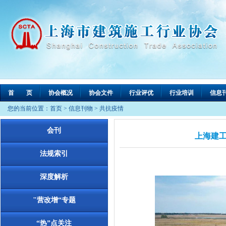
首 页
协会概况
协会文件
行业评优
行业培训
信息
您的当前位置：
首页
>
信息刊物
>
共抗疫情
会刊
上海建
法规索引
深度解析
"营改增“专题
“热”点关注