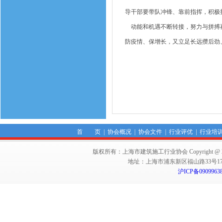
导干部要带队冲锋、靠前指挥，积极
动能和机遇不断转接，努力与拼搏再
防疫情、保增长，又立足长远攒后劲
首 页
|
协会概况
|
协会文件
|
行业评优
|
行业培
版权所有：上海市建筑施工行业协会 Copyright @ 2011-2012,Sha
地址：上海市浦东新区福山路33号17楼 邮编：
沪ICP备0909963