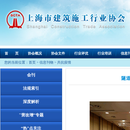
首 页
协会概况
协会文件
行业评优
行业培训
信息
您的当前位置：
首页
>
信息刊物
>
共抗疫情
会刊
隧
法规索引
深度解析
"营改增“专题
“热”点关注