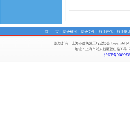
首 页
|
协会概况
|
协会文件
|
行业评优
|
行业培
版权所有：上海市建筑施工行业协会 Copyright @ 2011-2012,Sha
地址：上海市浦东新区福山路33号17楼 邮编：
沪ICP备0909963