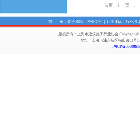
首页
上一页
...
首 页
|
协会概况
|
协会文件
|
行业评优
|
行业培
版权所有：上海市建筑施工行业协会 Copyright @ 2011-2012,Sha
地址：上海市浦东新区福山路33号17楼 邮编：
沪ICP备0909963