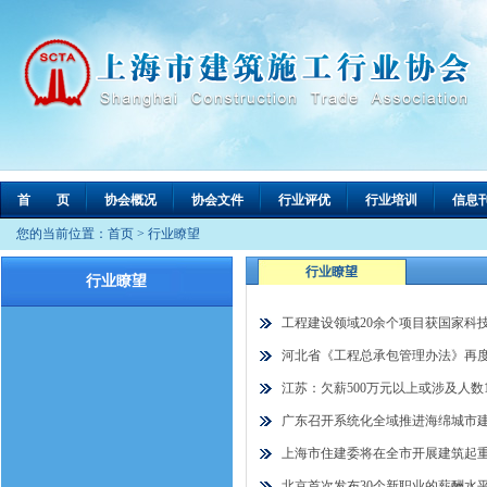
首 页
协会概况
协会文件
行业评优
行业培训
信息
您的当前位置：
首页
>
行业瞭望
行业瞭望
行业瞭望
工程建设领域20余个项目获国家科
河北省《工程总承包管理办法》再
江苏：欠薪500万元以上或涉及人数
广东召开系统化全域推进海绵城市
上海市住建委将在全市开展建筑起
北京首次发布30个新职业的薪酬水