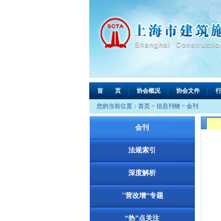
首 页
协会概况
协会文件
您的当前位置：
首页
>
信息刊物
>
会刊
会刊
法规索引
深度解析
"营改增“专题
“热”点关注