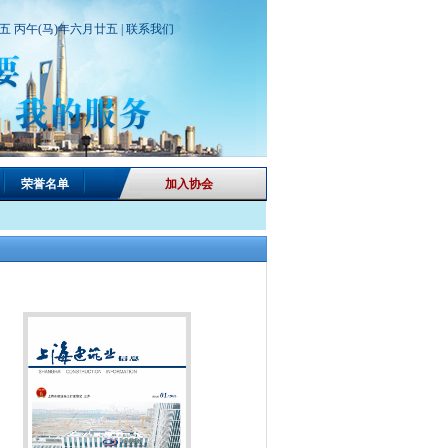
期五 丙午(马)年六月廿五 |
联系我们
荣誉名单
加入协会