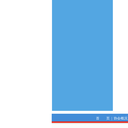
首 页
|
协会概况