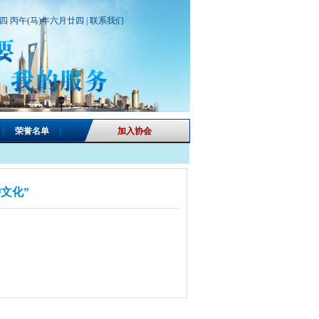
期四 丙午(马)年六月廿四 |
联系我们
荣誉名单
加入协会
文化”