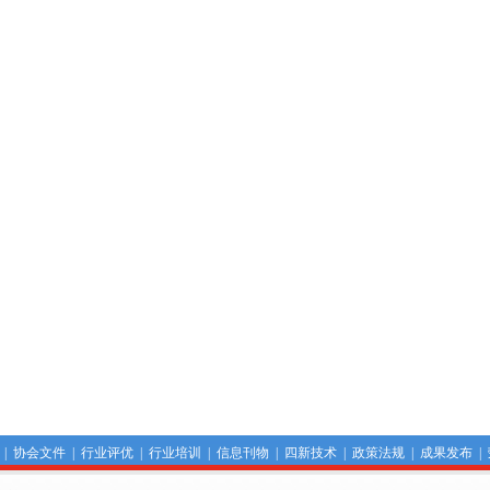
|
协会文件
|
行业评优
|
行业培训
|
信息刊物
|
四新技术
|
政策法规
|
成果发布
|