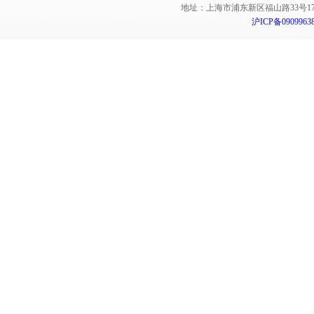
地址：上海市浦东新区福山路33号17楼 邮编：
沪ICP备0909963