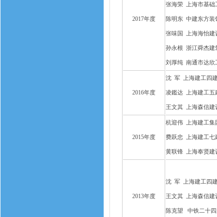
张海荣 上海市基础
2017年度
陈明东 中建东方装
张味国 上海海怡建
孙永根 浙江舜杰建
刘厚纯 南通市达欣
沈 军 上海建工四
2016年度
凌鑑达 上海建工五
王文其 上海森信建
杭迎伟 上海建工集
2015年度
费跃忠 上海建工七
黄联锋 上海奉贤建
沈 军 上海建工四
2013年
度
王文其 上海森信建
陈克望 中铁二十