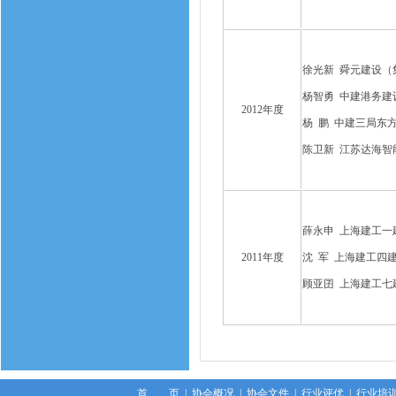
徐光新 舜元建设（
杨智勇 中建港务建
2012年度
杨 鹏 中建三局东
陈卫新 江苏达海智
薛永申 上海建工一
2011年度
沈 军 上海建工四
顾亚囝 上海建工七
首 页
|
协会概况
|
协会文件
|
行业评优
|
行业培