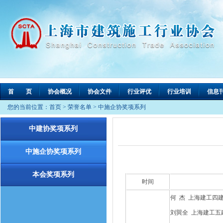
首 页
协会概况
协会文件
行业评优
行业培训
信息
您的当前位置：
首页
>
荣誉名单
>
中施企协奖项系列
中建协奖项系列
中施企协奖项系列
本会奖项系列
时间
何 杰 上海建工四
刘巽全 上海建工五