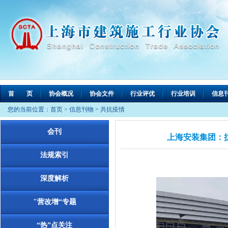
首 页
协会概况
协会文件
行业评优
行业培训
信息
您的当前位置：
首页
>
信息刊物
>
共抗疫情
会刊
上海安装集团：
法规索引
深度解析
"营改增“专题
“热”点关注