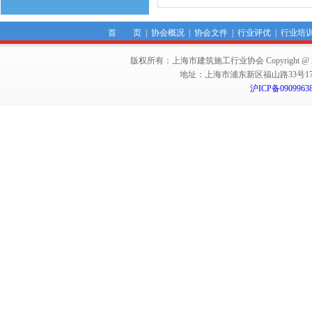
首 页
|
协会概况
|
协会文件
|
行业评优
|
行业培
版权所有：上海市建筑施工行业协会 Copyright @ 2011-2012,Sha
地址：上海市浦东新区福山路33号17楼 邮编：
沪ICP备0909963