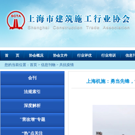
首 页
协会概况
协会文件
行业评优
行业培训
信息
您的当前位置：
首页
>
信息刊物
>
共抗疫情
会刊
上海机施：勇当先锋，
法规索引
深度解析
"营改增“专题
“热”点关注