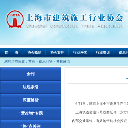
首 页
协会概况
协会文件
行业评优
行业培训
信息
您的当前位置：
首页
>
信息刊物
>
共抗疫情
会刊
法规索引
深度解析
6月1日，随着上海全市恢复生产生活
上海轨道交通17号线西延伸（东方绿
"营改增“专题
内部交通系统，有效地带动社会投资
“热”点关注