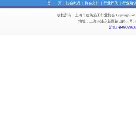
首 页
|
协会概况
|
协会文件
|
行业评优
|
行业培
版权所有：上海市建筑施工行业协会 Copyright @ 2011-2012,Sha
地址：上海市浦东新区福山路33号17楼 邮编：
沪ICP备0909963