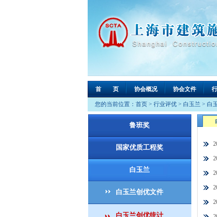
首 页
协会概况
协会文件
您的当前位置：
首页
>
行业评优
>
白玉兰
>
白
鲁班奖
国家优质工程奖
白玉兰
白玉兰创优文件
白玉兰创优统计