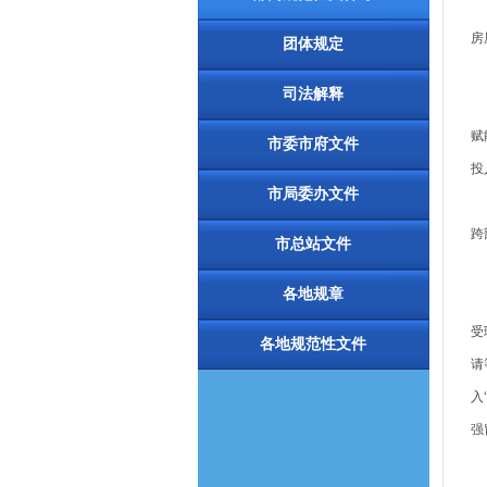
为
房
团体规定
司法解释
坚
赋
市委市府文件
投
市局委办文件
2
跨
市总站文件
各地规章
（
受
各地规范性文件
请
入
强
（