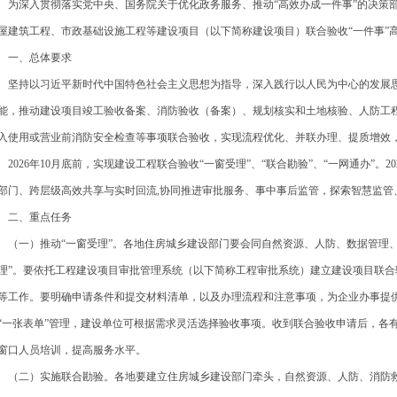
深入贯彻落实党中央、国务院关于优化政务服务、推动“高效办成一件事”的决策部
屋建筑工程、市政基础设施工程等建设项目（以下简称建设项目）联合验收“一件事”
一、总体要求
持以习近平新时代中国特色社会主义思想为指导，深入践行以人民为中心的发展思
能，推动建设项目竣工验收备案、消防验收（备案）、规划核实和土地核验、人防工
入使用或营业前消防安全检查等事项联合验收，实现流程优化、并联办理、提质增效
026年10月底前，实现建设工程联合验收“一窗受理”、“联合勘验”、“一网通办”。2
部门、跨层级高效共享与实时回流,协同推进审批服务、事中事后监管，探索智慧监管
二、重点任务
一）推动“一窗受理”。各地住房城乡建设部门要会同自然资源、人防、数据管理、
理”。要依托工程建设项目审批管理系统（以下简称工程审批系统）建立建设项目联合
等工作。要明确申请条件和提交材料清单，以及办理流程和注意事项，为企业办事提
“一张表单”管理，建设单位可根据需求灵活选择验收事项。收到联合验收申请后，各
窗口人员培训，提高服务水平。
二）实施联合勘验。各地要建立住房城乡建设部门牵头，自然资源、人防、消防救