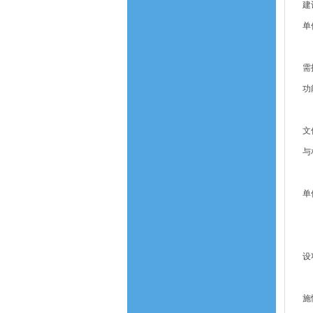
建
单
（
需
功
（
文
与
（
单
（
设
（
施