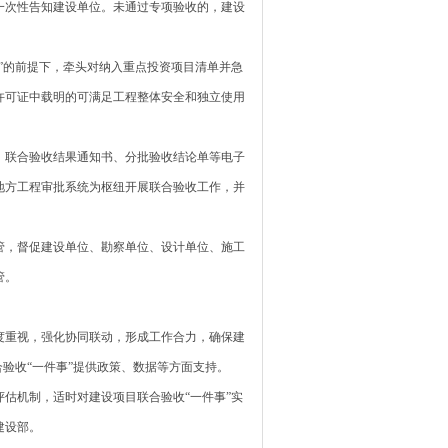
一次性告知建设单位。未通过专项验收的，建设
的前提下，牵头对纳入重点投资项目清单并急
许可证中载明的可满足工程整体安全和独立使用
联合验收结果通知书、分批验收结论单等电子
地方工程审批系统为枢纽开展联合验收工作，并
，督促建设单位、勘察单位、设计单位、施工
管。
重视，强化协同联动，形成工作合力，确保建
验收“一件事”提供政策、数据等方面支持。
机制，适时对建设项目联合验收“一件事”实
建设部。