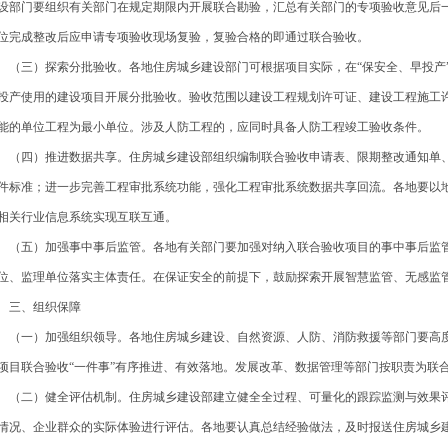
设部门要组织有关部门在规定期限内开展联合勘验，汇总有关部门的专项验收意见后
位完成整改后应申请专项验收现场复验，复验合格的即通过联合验收。
三）探索分批验收。各地住房城乡建设部门可根据项目实际，在“保安全、早投产”
投产使用的建设项目开展分批验收。验收范围以建设工程规划许可证、建设工程施工
能的单位工程为最小单位。涉及人防工程的，应同时具备人防工程竣工验收条件。
四）推进数据共享。住房城乡建设部组织编制联合验收申请表、限期整改通知单、
件标准；进一步完善工程审批系统功能，强化工程审批系统数据共享回流。各地要以
相关行业信息系统实现互联互通。
五）加强事中事后监管。各地有关部门要加强对纳入联合验收项目的事中事后监管
位、监理单位落实主体责任。在保证安全的前提下，鼓励探索开展智慧监管、无感监
三、组织保障
一）加强组织领导。各地住房城乡建设、自然资源、人防、消防救援等部门要高度
项目联合验收“一件事”有序推进、有效落地。发展改革、数据管理等部门按职责为联合
二）健全评估机制。住房城乡建设部建立健全全过程、可量化的跟踪监测与效果评估
情况、企业群众的实际体验进行评估。各地要认真总结经验做法，及时报送住房城乡