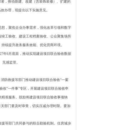
署，推动新建、改建（含装饰装修）、扩建的
高效办理，现提出以下实施意见。
想，聚焦企业办事需求，强化改革引领和数字
程竣工验收、建设工程档案验收、公众聚集场所
，持续提升政务服务效能、优化营商环境。
027年6月底前，推动实现建设项目联合验收数据
、无感监管。
消防救援等部门推动建设项目联合验收“一窗
验收“一件事”专区，开展建设项目联合验收申
供精准服务。鼓励将建设项目联合验收事项纳
有关部门要及时审查，切实压减办理时限。要加
援等部门共同参与的联合勘验机制。住房城乡