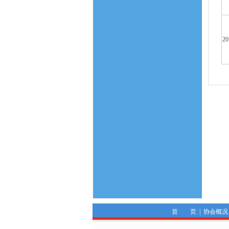
2
首 页
|
协会概况