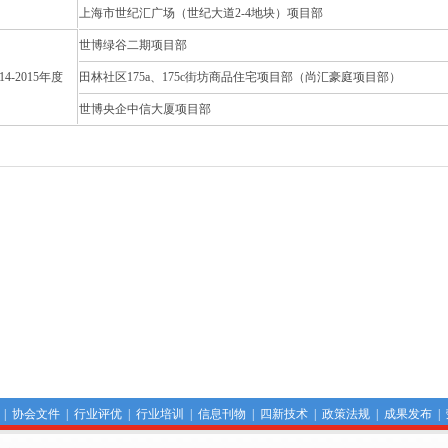
上海市世纪汇广场（世纪大道2-4地块）项目部
世博绿谷二期项目部
014-2015年度
田林社区175a、175c街坊商品住宅项目部（尚汇豪庭项目部）
世博央企中信大厦项目部
|
协会文件
|
行业评优
|
行业培训
|
信息刊物
|
四新技术
|
政策法规
|
成果发布
|