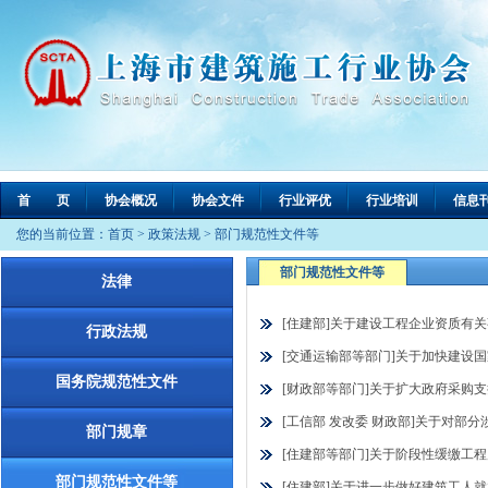
首 页
协会概况
协会文件
行业评优
行业培训
信息
您的当前位置：
首页
>
政策法规
>
部门规范性文件等
部门规范性文件等
法律
[住建部]关于建设工程企业资质有关事
行政法规
[交通运输部等部门]关于加快建设国家
国务院规范性文件
[财政部等部门]关于扩大政府采购支持
[工信部 发改委 财政部]关于对部
部门规章
[住建部等部门]关于阶段性缓缴工程质
部门规范性文件等
[住建部]关于进一步做好建筑工人就业