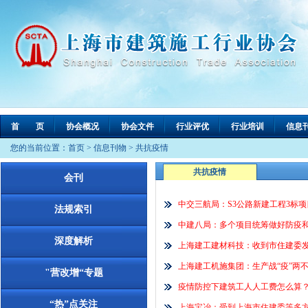
首 页
协会概况
协会文件
行业评优
行业培训
信息
您的当前位置：
首页
>
信息刊物
>
共抗疫情
共抗疫情
会刊
中交三航局：S3公路新建工程3标
法规索引
中建八局：多个项目统筹做好防疫
深度解析
上海建工建材科技：收到市住建委发
上海建工机施集团：生产战“疫”两不
"营改增“专题
疫情防控下建筑工人人工费怎么算
“热”点关注
上海宝冶：受到上海市住建委等多