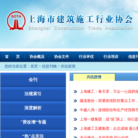
首 页
协会概况
协会文件
行业评优
行业培训
信息
您的当前位置：
首页
>
信息刊物
>
共抗疫情
共抗疫情
会刊
上海建工：春天里，万众一心战胜
法规索引
隧道股份：部署疫情防控重点工作
深度解析
中建八局：疫情防控和生产经营两
上海一建集团：战“疫”路上，你们是
"营改增“专题
上海建工五建集团：众志成城 凝心聚
“热”点关注
龙元建设：共担风雨 同心抗疫