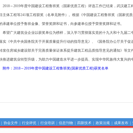
018～2019年度中国建设工程鲁班奖（国家优质工程）评选工作已结束，武汉建工科
目主体工程等241项工程获奖（名单见附件）。根据《中国建设工程鲁班奖（国家优
的承建单位授予鲁班金像、荣誉奖牌和证书，向参建单位授予荣誉奖牌和证书。
望广大建筑业企业以获奖单位为榜样，深入学习贯彻落实党的十九大和十九届二中
落实《中共中央国务院关于开展质量提升行动的指导意见》、《国务院办公厅关于促
转发住房城乡建设部关于完善质量保证体系提升建筑工程品质指导意见的通知》等文
快推进建筑业转型升级，为助力中国建造水平进一步提高、实现中华民族伟大复兴的
件：2018～2019年度中国建设工程鲁班奖(国家优质工程)获奖名单
|
协会文件
|
行业评优
|
行业培训
|
信息刊物
|
四新技术
|
政策法规
|
成果发布
|