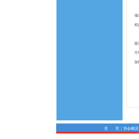
2
项
程
希
面
厅
加
附
首 页
|
协会概况