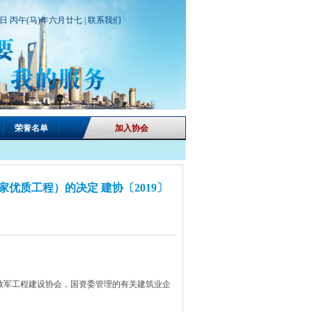
期日 丙午(马)年六月廿七 |
联系我们
荣誉名单
加入协会
家优质工程）的决定 建协〔2019〕
放军工程建设协会，国资委管理的有关建筑业企