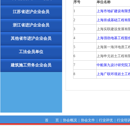
序号
单位名称
1
上海市地矿建设有限
江苏省进沪企业会员
2
上海崇成基础工程有
浙江省进沪企业会员
3
上海实联建设发展有
4
上海强劲地基工程股
其他省市进沪企业会员
5
上海第一海洋地质工
工法会员单位
6
上海申元岩土工程有
建筑施工劳务企业会员
7
中船第九设计研究院
8
上海广联环境岩土工
首 页
|
协会概况
|
协会文件
|
行业评优
|
行业培