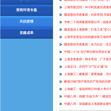
上海市政总院：40小时急速完成浦
营商环境专题
隧道股份市政集团：抗疫有我 市政
共抗疫情
中铁二十四局集团有限公司：战疫
隧道股份上海路桥：打造工友“安心
党建成果
上海市安质监总站组建涉疫工地闭环清
隧道股份市政集团：全力以赴，全员
中国二十冶: 在沪单位闻令而动火
上海安装集团：闻令而动，广大党员
上海宝冶：共同守“沪”宝冶“建”证
上海建工二建集团：星夜驰援，36
解放日报|“绝不辜负共产党员的光荣
上海建工：奋战崇明|2500多人争分
中建八局：抢建“生命方舟”！建成
中建八局：加速建设上海国家会展