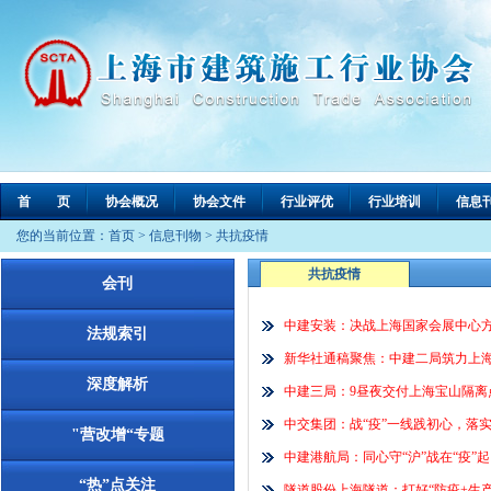
首 页
协会概况
协会文件
行业评优
行业培训
信息
您的当前位置：
首页
>
信息刊物
>
共抗疫情
共抗疫情
会刊
中建安装：决战上海国家会展中心
法规索引
新华社通稿聚焦：中建二局筑力上
深度解析
中建三局：9昼夜交付上海宝山隔离
中交集团：战“疫”一线践初心，落实
"营改增“专题
中建港航局：同心守“沪”战在“疫”起
“热”点关注
隧道股份上海隧道：打好“防疫+生产