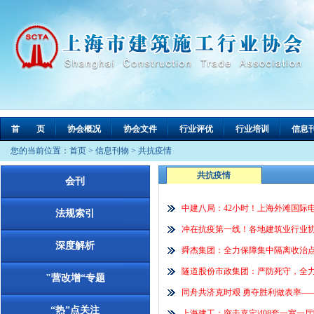
首 页
协会概况
协会文件
行业评优
行业培训
信息
您的当前位置：
首页
>
信息刊物
>
共抗疫情
共抗疫情
会刊
中建八局：42小时！上海外滩国际
法规索引
冲在抗疫第一线！各地建筑业行业
深度解析
舜杰集团：全力保障集中隔离收治
隧道股份市政集团：严防死守，全力战“疫
"营改增“专题
同舟共济克时艰 勇夺胜利做表率——
“热”点关注
上海建工：突击嘉定|408套一室一