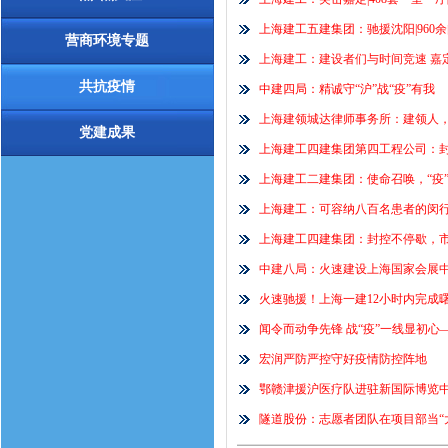
上海建工五建集团：驰援沈阳|960余
营商环境专题
上海建工：建设者们与时间竞速 嘉
共抗疫情
中建四局：精诚守“沪”战“疫”有我
上海建领城达律师事务所：建领人，
党建成果
上海建工四建集团第四工程公司：封
上海建工二建集团：使命召唤，“疫”不
上海建工：可容纳八百名患者的闵
上海建工四建集团：封控不停歇，
中建八局：火速建设上海国家会展
火速驰援！上海一建12小时内完成
闻令而动争先锋 战“疫”一线显初心
宏润严防严控守好疫情防控阵地
鄂赣津援沪医疗队进驻新国际博览中心
隧道股份：志愿者团队在项目部当“