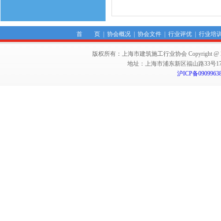
首 页
|
协会概况
|
协会文件
|
行业评优
|
行业培
版权所有：上海市建筑施工行业协会 Copyright @ 2011-2012,Sha
地址：上海市浦东新区福山路33号17楼 邮编：
沪ICP备0909963