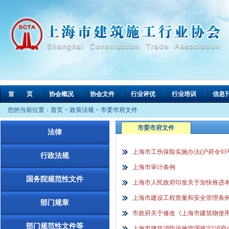
首 页
协会概况
协会文件
行业评优
行业培训
信息
您的当前位置：
首页
>
政策法规
>
市委市府文件
市委市府文件
法律
上海市工伤保险实施办法(沪府令93号
行政法规
上海市审计条例
国务院规范性文件
上海市人民政府印发关于加快推进本
上海市建设工程质量和安全管理条例[
部门规章
市政府关于修改《上海市建筑物使用
部门规范性文件等
上海市建筑消防设施管理规定[沪府令