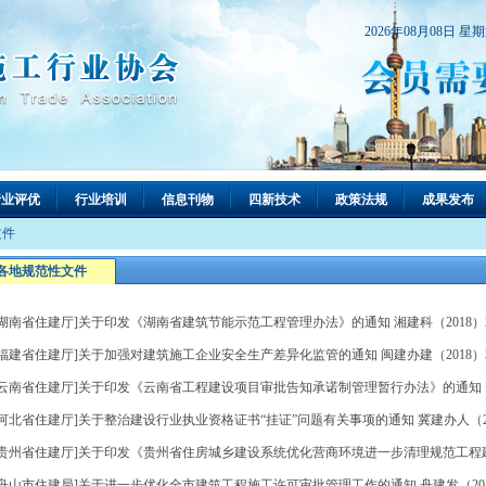
2026年08月08日 星
行业评优
行业培训
信息刊物
四新技术
政策法规
成果发布
文件
各地规范性文件
[湖南省住建厅]关于印发《湖南省建筑节能示范工程管理办法》的通知 湘建科（2018）28
[福建省住建厅]关于加强对建筑施工企业安全生产差异化监管的通知 闽建办建（2018）37
[云南省住建厅]关于印发《云南省工程建设项目审批告知承诺制管理暂行办法》的通知 云建规
[河北省住建厅]关于整治建设行业执业资格证书“挂证”问题有关事项的通知 冀建办人（2018
[贵州省住建厅]关于印发《贵州省住房城乡建设系统优化营商环境进一步清理规范工程建
[舟山市住建局]关于进一步优化全市建筑工程施工许可审批管理工作的通知 舟建发（2018）1