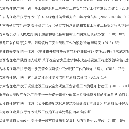
[吉林省住建厅]关于进一步加强建筑施工脚手架工程安全监管工作的通知 吉建安（2018）6
[广东省住建厅]关于印发《广东省绿色建筑量质齐升三年行动方案（2018～2020年）》的通知
[湖南省长沙市住建委]关于修订印发《长沙市房屋建筑和市政工程施工招标评标活动管理规
[湖南省长沙市人民政府]关于加强和规范招标投标工作的意见 长政办发（2018）30号...
[黑龙江省住建厅]关于加强建筑施工安全管理工作的紧急通知 黑建安（2018）6号...
[宁波市安委办]关于印发 《宁波市开展打击假冒特种作业操作证 专项治理行动实施方案》
[陕西省住建厅 陕西省人社厅]关于在全省房屋建筑和市政基础设施工程建设领域推行建筑
[吉林省住建厅]关于进一步完善全省建筑业“放管服”工作的通知 吉建办（2018）27号...
[吉林省住建厅]关于优化建筑业企业资质管理的通知 吉建管（2018）15号
[甘肃省住建厅]关于调整建设工程安全文明施工费管理工作的通知 甘建工（2018）330号.
[重庆市人民政府办公厅]关于进一步促进建筑业改革与持续健康发展的实施意见 渝府办发（20
[长沙市住建委]关于印发《长沙市装配式房屋建筑项目建设管理细则》的通知 长住建发（201
[珠海市住建局]关于印发建设工程施工扬尘污染防治标准的通知
[福建宁德市人民政府]关于进一步支持建筑业发展壮大的九条意见 宁政（2018）16号...