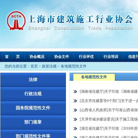
首 页
协会概况
协会文件
行业评优
行业培训
信息
您的当前位置：
首页
>
政策法规
>
各地规范性文件
各地规范性文件
法律
[湖南省住建厅]关于印发《湖南省建筑
行政法规
[北京市住建委等6个部门]关于进一步
国务院规范性文件
[山西省人民政府]关于印发山西省保障
[天津市城乡建设委员]关于施工现场禁
部门规章
[湖北省住建厅]关于印发《2018年房
部门规范性文件等
[浙江省住建厅]关于印发《浙江省住宅