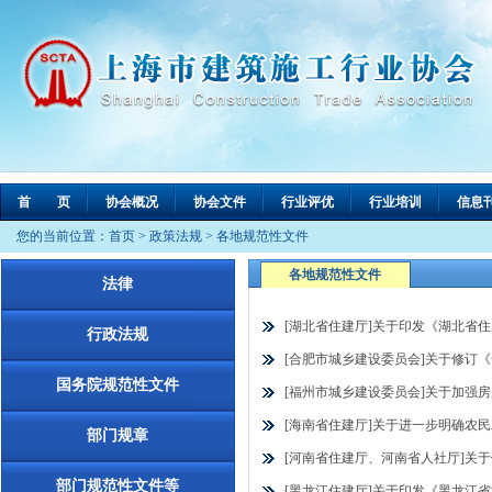
首 页
协会概况
协会文件
行业评优
行业培训
信息
您的当前位置：
首页
>
政策法规
>
各地规范性文件
各地规范性文件
法律
[湖北省住建厅]关于印发《湖北省住
行政法规
[合肥市城乡建设委员会]关于修订《
国务院规范性文件
[福州市城乡建设委员会]关于加强房屋
[海南省住建厅]关于进一步明确农民工
部门规章
[河南省住建厅、河南省人社厅]关于
部门规范性文件等
[黑龙江住建厅]关于印发《黑龙江省施