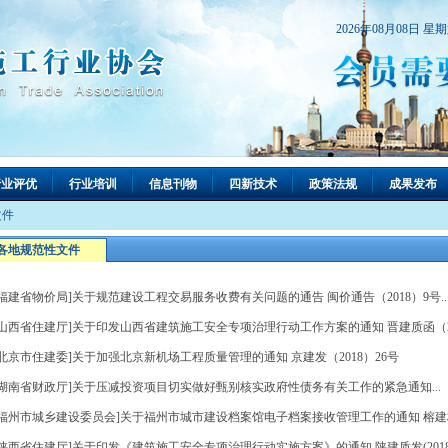
2026年08月08日 星
行业评优
行业培训
信息刊物
四新技术
政策法规
成果发布
文件
各地规范性文件
[福建省物价局]关于规范建设工程交易服务收费有关问题的通告 闽价通告（2018）9号..
[山西省住建厅]关于印发山西省建筑施工安全专项治理行动工作方案的通知 晋建质函（2018
[北京市住建委]关于加强北京新机场工程质量管理的通知 京建发（2018）26号
[湖南省财政厅]关于压减投资项目切实做好甄别核实政府性债务有关工作的紧急通知...
[福州市城乡建设委员会]关于福州市城市建设档案馆电子档案接收管理工作的通知 榕建档（20
[陕西省住建厅]关于印发《建筑施工安全专项治理行动实施方案》的通知 陕建质发(2018)38