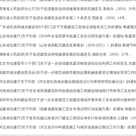
[青海省人民政府办公厅]关于促进建筑业持续健康发展的实施意见 青政办（2018）10号..
[湖北省人民政府]关于促进全省建筑业改革发展二十条意见 鄂政发（2018）14号...
[广东省住房和城乡建设等6个部门]关于开展建设工程保证保险有关工作的通知 粤建规范（20
[山东省住建厅]关于印发《2018年全省房屋市政施工安全治理实施方案》的通知 鲁建质安字（
[山东省住建厅]关于印发《山东省装配式建筑发展规划（2018-2025）》的通知 鲁建节科字（
[湖南省人民政府]关于促进建筑业持续健康发展的实施意见 湘政办发（2018）21号...
[北京市住建委等11个部门]关于进一步加强建筑废弃物资源化综合利用工作的意见 京建法（2
[成都市城乡建设委员会]关于进一步规范成都市建筑起重机械备案登记属地化管理工作的通知 
[河北省住建厅关于印发《河北省住房城乡建设领域违法行为举报管理实施办法》的通知 冀建
[河南省住建厅]关于在全省房屋建筑和市政基础设施工程建设领域推行劳务用工实名制管理的通
[深圳市住房和建设局]关于进一步全面规范工程建设领域开展劳务工实名制和分账制管理工
[福建省住建厅]关于印发《福建省建筑施工安全专项治理行动实施方案》的通知 闽建办建（20
[云南省住建厅]关于发布实施云南省2017建设工程综合单价计价标准的通知 云建标（2018）
[河北省住建厅]关于印发《河北省2018年建筑施工与城市道路扬尘整治工作方案》的通知 冀建