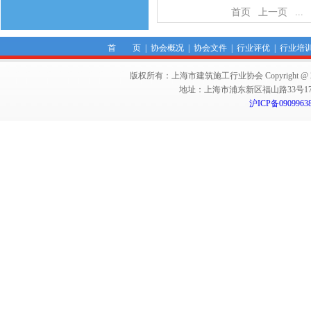
首页
上一页
...
首 页
|
协会概况
|
协会文件
|
行业评优
|
行业培
版权所有：上海市建筑施工行业协会 Copyright @ 2011-2012,Sha
地址：上海市浦东新区福山路33号17楼 邮编：
沪ICP备0909963