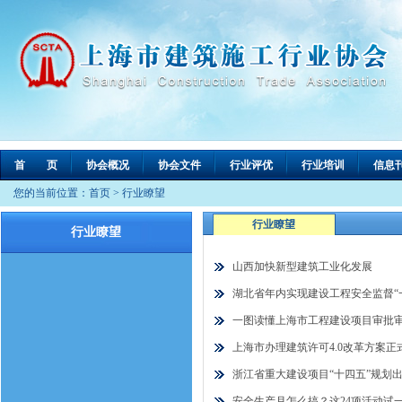
首 页
协会概况
协会文件
行业评优
行业培训
信息
您的当前位置：
首页
>
行业瞭望
行业瞭望
行业瞭望
山西加快新型建筑工业化发展
湖北省年内实现建设工程安全监督“
一图读懂上海市工程建设项目审批
上海市办理建筑许可4.0改革方案正
浙江省重大建设项目“十四五”规划
安全生产月怎么搞？这24项活动试