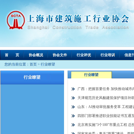
首 页
协会概况
协会文件
行业评优
行业培训
信息
您的当前位置：
首页
>
行业瞭望
行业瞭望
行业瞭望
广西：把握首要任务 加快推动城市
天津规范历史风貌建筑保护项目补
山东：AI推动审批服务变革 工程建
四部门部署推进职业技能证书互通
北京将实施“3个100”市重点工程 总
国家发改委：事关“两重”建设、西